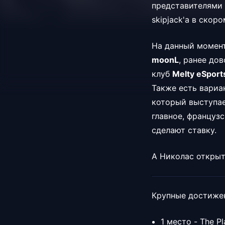
представителями
skipjack'a в скор
На данный момент
moonL
, ранее до
клуб
Melty eSport
Также есть вариа
который выступае
главное, французс
сделают ставку.
А Николас открыт
Крупные достиж
1 место - The Pl