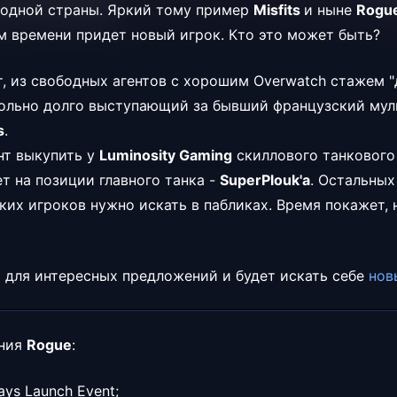
 одной страны. Яркий тому пример
Misfits
и ныне
Rogu
ом времени придет новый игрок. Кто это может быть?
, из свободных агентов с хорошим Overwatch стажем "
вольно долго выступающий за бывший французский му
s
.
нт выкупить у
Luminosity Gaming
скиллового танкового
т на позиции главного танка -
SuperPlouk'a
. Остальных
ких игроков нужно искать в пабликах. Время покажет, 
 для интересных предложений и будет искать себе
нов
ения
Rogue
:
ays Launch Event;