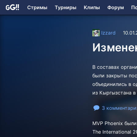
Стримы
Турниры
Клипы
Форум
П
Izzard
10.01
Изменен
В составах орган
были закрыты пос
объединились в о
из Кыргызстана 
3 комментари
MVP Phoenix были
The International