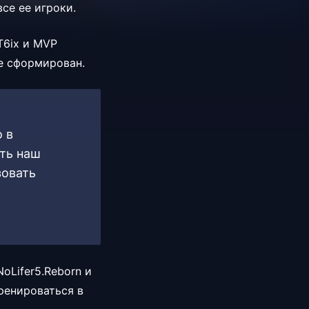
се ее игроки.
T6ix и MVP
не сформирован.
 в
ть наш
зовать
oLifer5.Reborn и
ренироваться в