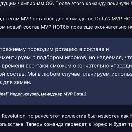
удущим чемпионам OG. После этого команду покинули в
од тегом MVP осталось две команды по Dota2: MVP HO
этом новый состав MVP HOT6ix пока еще окончательно 
прежнему проводим ротацию в составе и
иментируем с подбором игроков, но надеемся, что
 времени все-таки сможем окончательно утверди
ой состав. Мы в любом случае планируем исполь
в для замен.
Jeef” Йедельхаузер, менеджер MVP Dota 2
Revolution, то ранее этот коллектив был известен как N
ргызстане. Теперь команда переедет в Корею и будет т