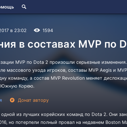
омощь
.2017 в 23:02
1594
ия в составах MVP по D
изации MVP по Dota 2 произошли серьезные изменения.
ле массового ухода игроков, составы MVP Aegis и MV
дну команду, а состав MVP Revolution меняет дислокац
в Южную Корею.
я
Донат
автору
 одной из лучших корейских команд по Dota 2. Они зан
 2016, но потерпели полный провал на недавнем Boston Ma