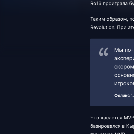
Ro16 проиграла б
Таким образом, п
Revolution. При 
Мы по-
экспер
скором
основн
игроко
Феликс “
Что касается MVP 
базировался в Кы