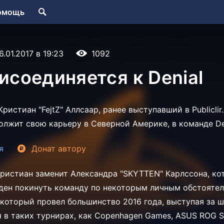
омощь
6.01.2017 в 19:23
1092
рисоединяется к Denial
ристиан "FejtZ" Аллсаар, ранее выступавший в Publiclir.
должит свою карьеру в Северной Америке, в команде De
я
Донат
автору
 Кристиан заменит Александра "SKYTTEN" Карлссона, ко
ден покинуть команду по некоторым личным обстоятел
 который провел большинство 2016 года, выступая за 
я в таких турнирах, как Copenhagen Games, ASUS ROG 