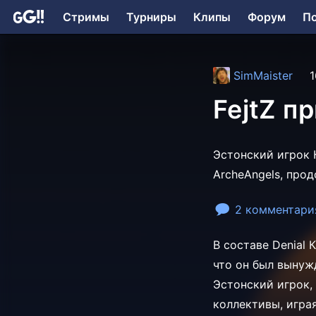
Стримы
Турниры
Клипы
Форум
П
SimMaister
1
FejtZ п
Эстонский игрок К
ArcheAngels, про
2 комментари
В составе Denial
что он был вынуж
Эстонский игрок,
коллективы, игра