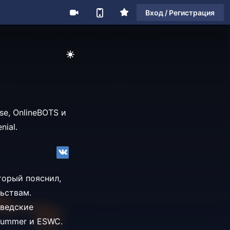
Вход / Регистрация
se, OnlineBOTS и
nial.
торый пояснил,
ьствам.
шведские
Summer и ESWC.