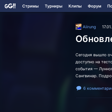
Стримы
Турниры
Клипы
Форум
П
Aiirung
17.01
Обновле
Сегодня вышло оч
доступно на тест
события — Лунног
Сангвинар. Подро
6 комментари