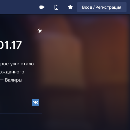
Вход / Регистрация
1.17
орое уже стало
гожданного
 — Валиры