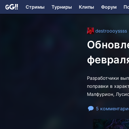
Стримы
Турниры
Клипы
Форум
П
destroooyssss
Обновле
феврал
Разработчики вып
поправки в харак
Малфурион, Лусио
5 комментари