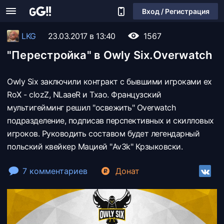
Вход / Регистрация
LKG
23.03.2017 в 13:40
1567
"Перестройка" в Owly Six.Overwatch
Owly Six заключили контракт с бывшими игроками ех
RoX - clozZ, NLaaeR и Тхао. Французский
мультигейминг решил "освежить" Overwatch
подразделение, подписав перспективных и скилловых
игроков. Руководить составом будет легендарный
польский квейкеp Мацией "Av3k" Крзыковски.
7 комментариев
Донат