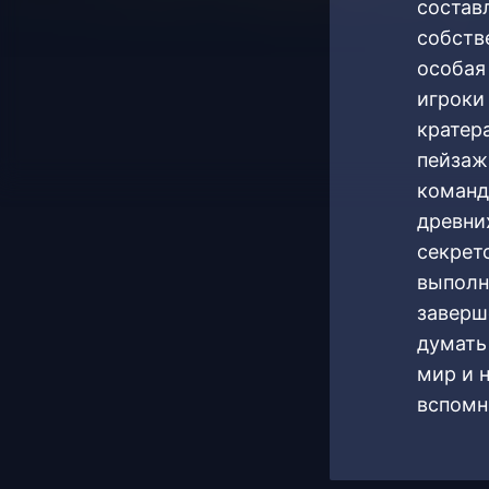
состав
собств
особая
игроки
кратер
пейзаж
команд
древни
секрет
выполня
заверш
думать
мир и 
вспомн