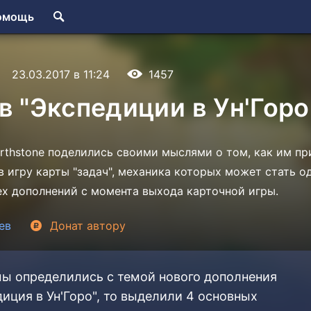
омощь
23.03.2017 в 11:24
1457
в "Экспедиции в Ун'Горо
rthstone поделились своими мыслями о том, как им п
 в игру карты "задач", механика которых может стать о
ех дополнений с момента выхода карточной игры.
ев
Донат
автору
мы определились с темой нового дополнения
диция в Ун'Горо", то выделили 4 основных