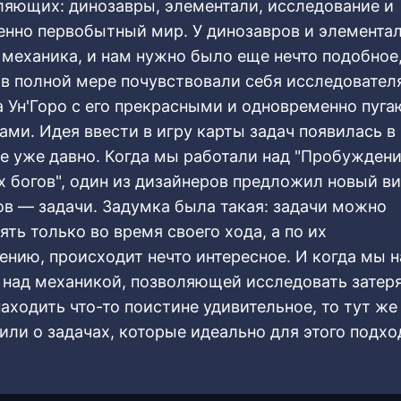
ляющих: динозавры, элементали, исследование и
енно первобытный мир. У динозавров и элемента
 механика, и нам нужно было еще нечто подобное
 в полной мере почувствовали себя исследовате
а Ун'Горо с его прекрасными и одновременно пу
ами. Идея ввести в игру карты задач появилась в
е уже давно. Когда мы работали над "Пробужден
х богов", один из дизайнеров предложил новый в
ов — задачи. Задумка была такая: задачи можно
ть только во время своего хода, а по их
ению, происходит нечто интересное. И когда мы 
 над механикой, позволяющей исследовать затер
находить что-то поистине удивительное, то тут же
или о задачах, которые идеально для этого подхо