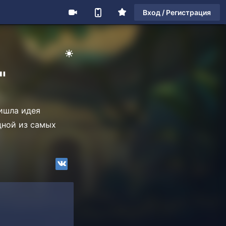
Вход / Регистрация
"
ришла идея
дной из самых