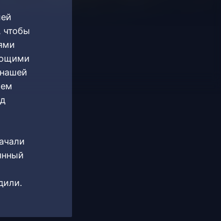
лей
, чтобы
лями
гающими
 нашей
ием
ид
начали
янный
дили.