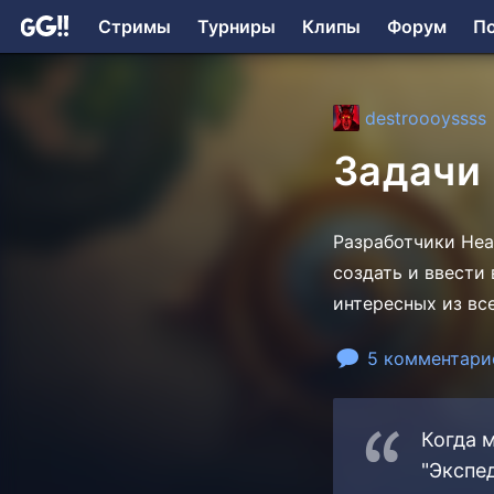
Стримы
Турниры
Клипы
Форум
П
destroooyssss
Задачи 
Разработчики Hea
создать и ввести
интересных из вс
5 комментари
Когда 
"Экспе