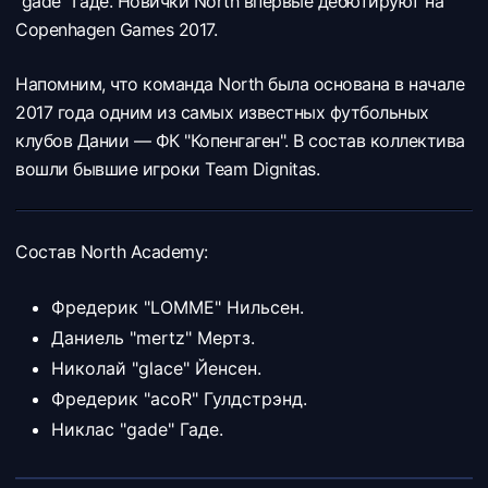
"gade" Гаде. Новички North впервые дебютируют на
Copenhagen Games 2017.
Напомним, что команда North была основана в начале
2017 года одним из самых известных футбольных
клубов Дании — ФК "Копенгаген". В состав коллектива
вошли бывшие игроки Team Dignitas.
Состав North Academy:
Фредерик "LOMME" Нильсен.
Даниель "mertz" Мертз.
Николай "glace" Йенсен.
Фредерик "acoR" Гулдстрэнд.
Никлас "gade" Гаде.