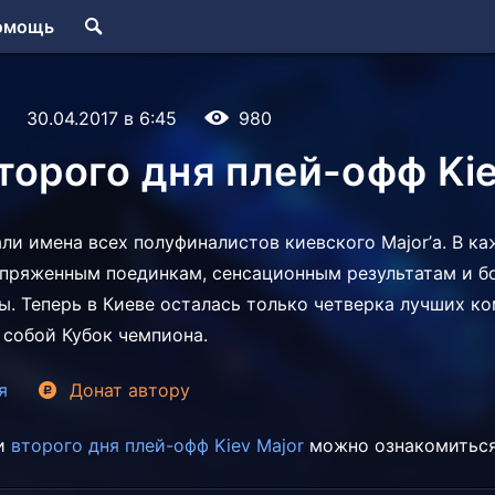
омощь
30.04.2017 в 6:45
980
торого дня плей-офф Kie
али имена всех полуфиналистов киевского Major’а. В к
пряженным поединкам, сенсационным результатам и б
ы. Теперь в Киеве осталась только четверка лучших к
собой Кубок чемпиона.
я
Донат
автору
ми
второго дня плей-офф Kiev Major
можно ознакомиться