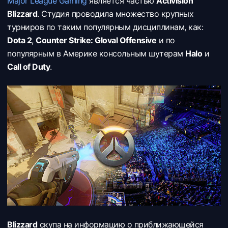
Major League Gaming
является частью
Activision
Blizzard
. Студия проводила множество крупных
турниров по таким популярным дисциплинам, как:
Dota 2
,
Counter Strike: Gloval Offensive
и по
популярным в Америке консольным шутерам
Halo
и
Call of Duty
.
Blizzard
скупа на информацию о приближающейся