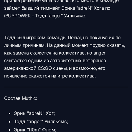
принял решение уйти в запас. Его место в команде
займет бывший тиммейт Эрика "adreN" Хога по
iBUYPOWER - Тодд "anger" Уилльямс.
Тодд был игроком команды Denial, но покинул их по
личным причинам. На данный момент трудно сказать,
как замена скажется на коллективе, но anger
считается одним из авторитетных ветеранов
американской CS:GO сцены, и возможно, его
появление скажется на игре коллектива.
Состав Muthic:
Эрик "adreN" Хог;
Тодд "anger" Уилльямс;
Эрик "fl0m" Флом;