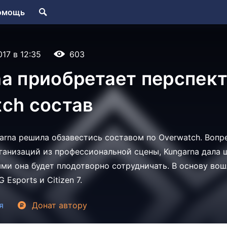
омощь
017 в 12:35
603
na приобретает перспек
ch состав
arna решила обзавестись составом по Overwatch. Воп
ганизаций из профессиональной сцены, Kungarna дала
ыми она будет плодотворно сотрудничать. В основу во
 Esports и Citizen 7.
я
Донат
автору