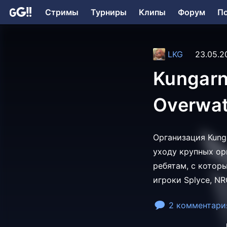
Стримы
Турниры
Клипы
Форум
П
LKG
23.05.2
Kungar
Overwat
Организация Kung
уходу крупных ор
ребятам, с котор
игроки Splyce, NRG
2 комментари