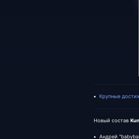
Крупные достиж
Новый состав
Ku
Андрей "babyba