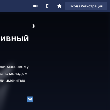
Вход / Регистрация
тивный
реки массовому
 шанс молодым
шли именитые