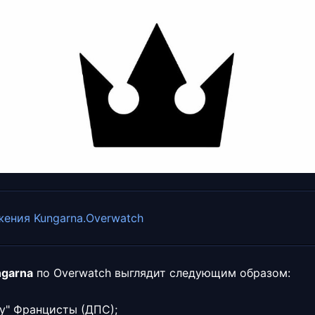
ения Kungarna.Overwatch
ngarna
по Overwatch выглядит следующим образом:
y" Францисты (ДПС);