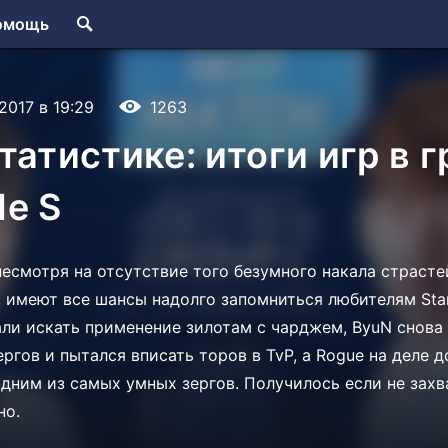
омощь
.2017 в 19:29
1263
татистике: итоги игр в г
e S
несмотря на отсутствие того безумного накала страсте
у, имеют все шансы надолго запомниться любителям Star
ли искать применение зилотам с чарджем, ByuN снова
ргов и пытался вписать торов в TvP, а Rogue на деле д
одним из самых умных зергов. Получилось если не зах
но.