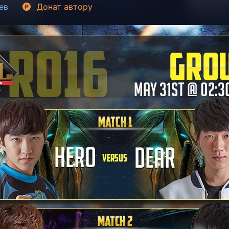
ев
Донат
автору