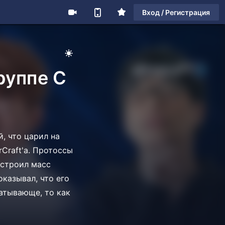
Вход / Регистрация
руппе С
й, что царил на
Craft'а. Протоссы
 строил масс
оказывал, что его
ватывающе, то как