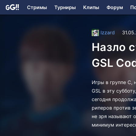
Стримы
Турниры
Клипы
Форум
П
Izzard
31.05
Назло с
GSL Cod
Игры в группе С, 
GSL в эту суббот
сегодня продолжа
риперов против зе
не зря называют 
минимум интерес