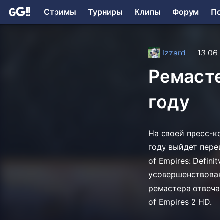
Стримы
Турниры
Клипы
Форум
П
Izzard
13.06
Ремасте
году
На своей пресс-к
году выйдет пере
of Empires: Defini
усовершенствован
ремастера отвеча
of Empires 2 HD.