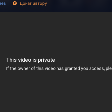
иев
Донат
автору