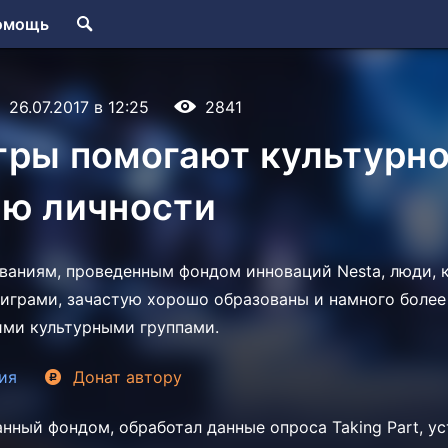
омощь
26.07.2017 в 12:25
2841
гры помогают культурн
ию личности
ваниям, проведенным фондом инноваций Nesta, люди, 
играми, зачастую хорошо образованы и намного более
ими культурными группами.
ия
Донат
автору
анный фондом, обработал данные опроса Taking Part, у