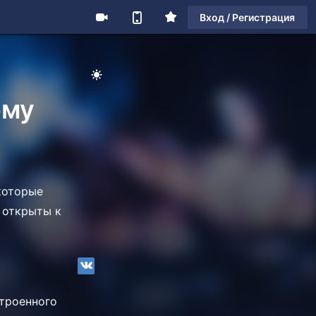
Вход / Регистрация
ому
которые
 открыты к
строенного