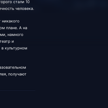
орого стали 10
ичность человека.
т никакого
ом плане. А на
ми, намного
театр и
 в культурном
разовательном
лея, получают