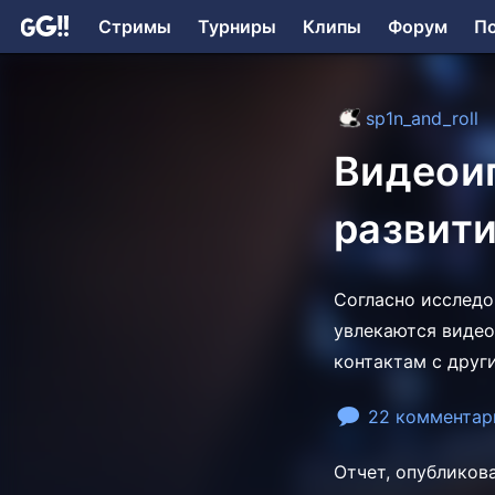
Стримы
Турниры
Клипы
Форум
П
sp1n_and_roll
Видеои
развит
Согласно исследо
увлекаются видео
контактам с друг
22 комментар
Отчет, опубликов