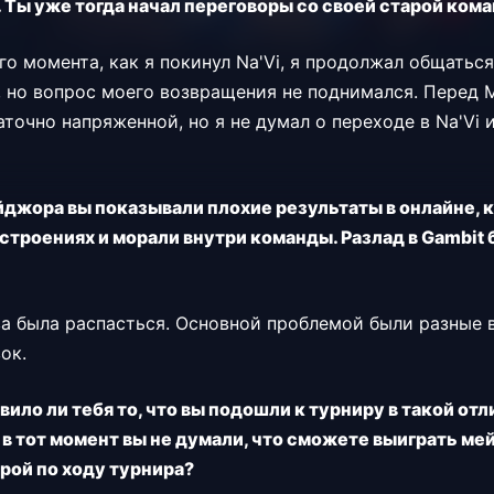
i. Ты уже тогда начал переговоры со своей старой ком
го момента, как я покинул Na'Vi, я продолжал общатьс
 но вопрос моего возвращения не поднимался. Перед M
аточно напряженной, но я не думал о переходе в Na'Vi
джора вы показывали плохие результаты в онлайне, к
строениях и морали внутри команды. Разлад в Gambit
ва была распасться. Основной проблемой были разные 
ок.
ивило ли тебя то, что вы подошли к турниру в такой о
 в тот момент вы не думали, что сможете выиграть ме
рой по ходу турнира?