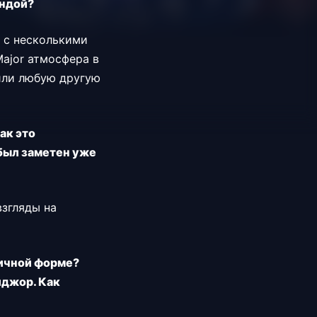
андой?
я с несколькими
ajor атмосфера в
 или любую другую
ак это
 был заметен уже
взгляды на
тличной форме?
йджор. Как