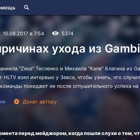
омощь
10.08.2017 в 7:54
5374
причинах ухода из Gambi
ниила "Zeus" Тесленко и Михаила "Kane" Благина из Ga
т HLTV взял интервью у Зевса, чтобы узнать, что случил
 команды покидают ее после оглушительного успеха на 
ия
Донат
автору
омента перед мейджором, когда пошли слухи о том, ч