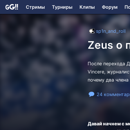
Стримы
Турниры
Клипы
Форум
П
sp1n_and_roll
Zeus о 
После перехода Да
Vincere, журналис
почему два члена
24 комментар
Давай начнем с м