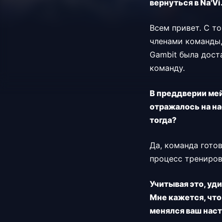
вернуться в Na'V
Всем привет. С то
членами команды,
Gambit была дост
команду.
В преддверии мей
отражалось на на
тогда?
Да, команда гото
процесс трениров
Учитывая это, уд
Мне кажется, что
менялся ваш наст