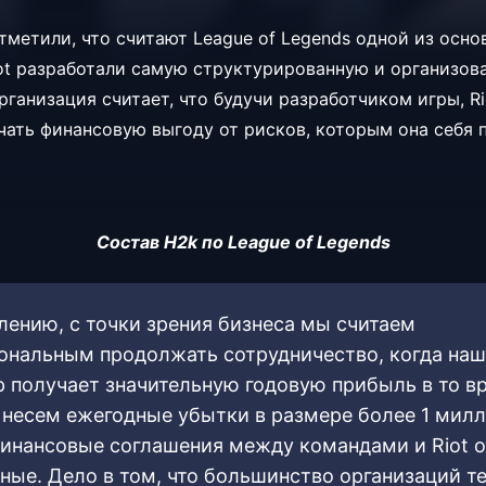
тметили, что считают League of Legends одной из осно
iot разработали самую структурированную и организов
ганизация считает, что будучи разработчиком игры, Ri
чать финансовую выгоду от рисков, которым она себя 
Состав H2k по League of Legends
лению, с точки зрения бизнеса мы считаем
ональным продолжать сотрудничество, когда наш
р получает значительную годовую прибыль в то в
 несем ежегодные убытки в размере более 1 мил
Финансовые соглашения между командами и Riot 
ные. Дело в том, что большинство организаций т