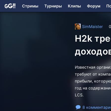
Стримы
Турниры
Клипы
Форум
П
SimMaister
0
H2k тре
доходо
Известная органи
требуют от компан
прибыли, которую 
год на содержание
LCS.
8 комментари