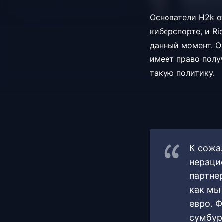
Основатели H2k о
киберспорте, и R
данный момент. Ор
имеет право полу
такую политику.
К сожа
нераци
партне
как мы
евро. 
сумбур