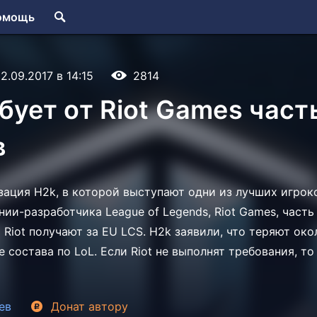
омощь
2.09.2017 в 14:15
2814
бует от Riot Games част
в
зация H2k, в которой выступают одни из лучших игрок
ии-разработчика League of Legends, Riot Games, часть
Riot получают за EU LCS. H2k заявили, что теряют око
 состава по LoL. Если Riot не выполнят требования, то
ев
Донат
автору