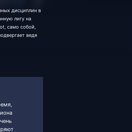
вных дисциплин в
анную лигу на
ot, само собой,
подвергает ведя
ремя,
лиона
очень
еряют