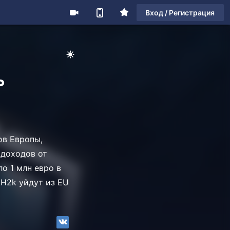
Вход / Регистрация
ь
ов Европы,
 доходов от
ло 1 млн евро в
 H2k уйдут из EU