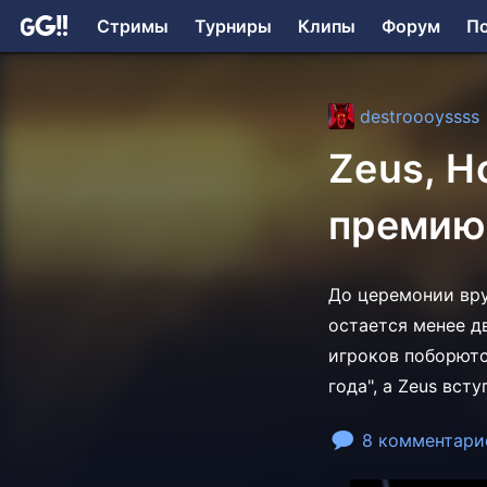
Стримы
Турниры
Клипы
Форум
П
destroooyssss
Zeus, H
премию 
До церемонии вруч
остается менее д
игроков поборютс
года", а Zeus всту
8 комментари