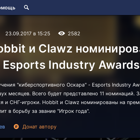
омощь
23.09.2017 в 15:25
2582
obbit и Clawz номиниро
Esports Industry Awards
ения "киберспортивного Оскара" - Esports Industry Awa
вух месяцев. Всего будет представлено 11 номинаций. 
я и СНГ-игроки. Hobbit и Clawz номинированы на пре
пит в борьбу за звание "Игрок года".
ев
Донат
автору