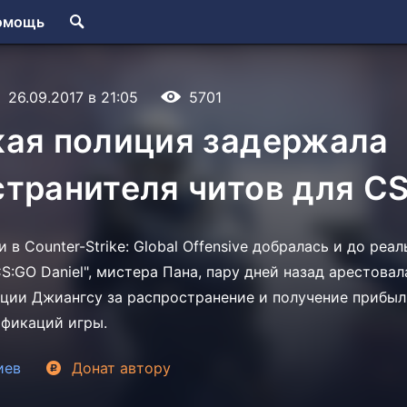
омощь
26.09.2017 в 21:05
5701
кая полиция задержала
транителя читов для C
 в Counter-Strike: Global Offensive добралась и до реа
S:GO Daniel", мистера Пана, пару дней назад арестова
ции Джиангсу за распространение и получение прибы
фикаций игры.
иев
Донат
автору