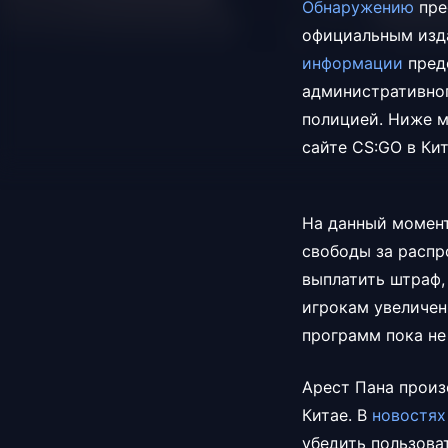
Обнаружению
пре
официальным изда
информации
пред
административног
полицией. Ниже 
сайте CS:GO в Кит
На данный момент
свободы за распр
выплатить штраф,
игрокам увеличен
программ пока не
Арест Пана произ
Китае. В
новостях
убедить пользова