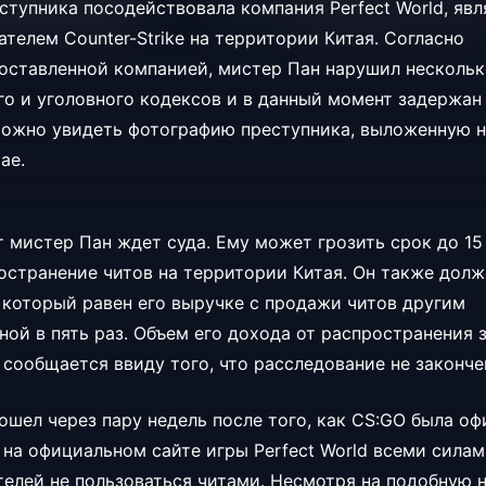
ступника посодействовала компания Perfect World, яв
телем Counter-Strike на территории Китая. Согласно
оставленной компанией, мистер Пан нарушил нескольк
о и уголовного кодексов и в данный момент задержан
можно увидеть фотографию преступника, выложенную 
ае.
 мистер Пан ждет суда. Ему может грозить срок до 15
остранение читов на территории Китая. Он также долж
 который равен его выручке с продажи читов другим
ной в пять раз. Объем его дохода от распространения
 сообщается ввиду того, что расследование не законче
ошел через пару недель после того, как CS:GO была оф
на официальном сайте игры Perfect World всеми силам
телей не пользоваться читами. Несмотря на подобную 