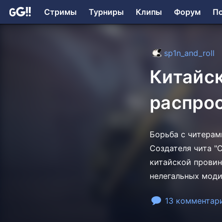
Стримы
Турниры
Клипы
Форум
П
sp1n_and_roll
Китайс
распрос
Борьба с читерами
Создателя чита "C
китайской провин
нелегальных моди
13 комментар