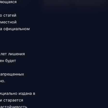
ляющаяся
о статей
 местной
на официальном
 лет лишения
ен будет
 запрещенных
но.
ициально издана в
и старается
настойчивость