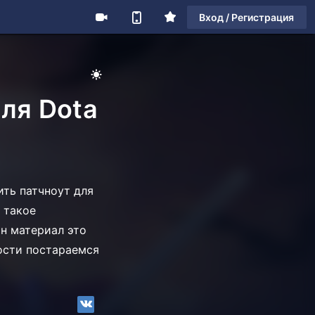
Вход / Регистрация
для Dota
ить патчноут для
 такое
ин материал это
вости постараемся