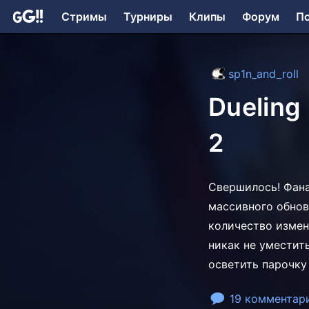
Стримы
Турниры
Клипы
Форум
П
sp1n_and_roll
Dueling
2
Свершилось! Фана
массивного обнов
количество измен
никак не уместит
осветить парочку
19 комментар