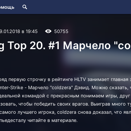
омощь
9.01.2018 в 19:45
50755
g Top 20. #1 Марчело "co
ряд первую строчку в рейтинге HLTV занимает главная 
ter-Strike - Марчело "coldzera" Дэвид. Можно сказать,
деальной командой с прекрасным понимаем игры, друг д
зовать, чтобы победить своих врагов. Выиграв много т
самого лучшего игрока, coldzera снова доказал, что яв
пьедесталу читайте в материале.