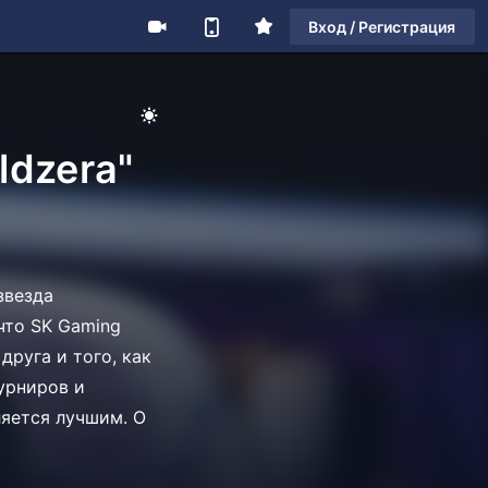
Вход / Регистрация
ldzera"
звезда
 что SK Gaming
руга и того, как
урниров и
ляется лучшим. О