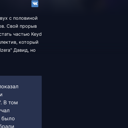
двух с половиной
ков. Свой прорыв
стать частью Keyd
ллектив, который
zera" Давид, но
 показал
и
. В том
учал
е было
обрали