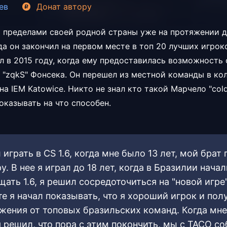
ев
Донат
автору
за пределами своей родной страны уже на протяжении 
ода он закончил на первом месте в топ 20 лучших игро
 в 2015 году, когда ему предоставилась возможность 
о "zqkS" Фонсека. Он перешел из местной команды в ко
на IEM Katowice. Никто не знал кто такой Марчело "cold
показывать на что способен.
 играть в CS 1.6, когда мне было 13 лет, мой брат
у. В нее я играл до 18 лет, когда в Бразилии начал
ать 1.6, я решил сосредоточиться на "новой игре"
те я начал показывать, что я хороший игрок и пол
жения от топовых бразильских команд. Когда мн
я решил, что пора с этим покончить, мы с TACO с