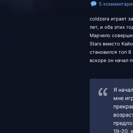
5 комментари
coldzera играет 
лет, и оба этих г
Марчело совершил
Stars вместо Кай
становился топ 8 
вскоре он начал 
Я начал
мне игр
прекращ
возрас
предло
19-20, 