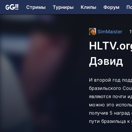
Стримы
Турниры
Клипы
Форум
П
SimMaister
1
HLTV.or
Дэвид
И второй год под
бразильского Coun
являются почти и
можно это исполь
получив 5 наград 
пути бразильца к 