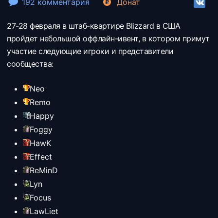
192 комментария
Донат
27-28 февраля в штаб-квартире Blizzard в США
пройдет небольшой оффлайн-ивент, в котором примут
участие следующие игроки и представители
сообщества:
Neo
Remo
Happy
Foggy
HawK
Effect
ReMinD
Lyn
Focus
LawLiet