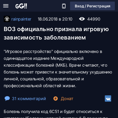
Вход / Регистрация
rainpainter
18.06.2018 в 20:10
44990
ВОЗ официально признала игровую
зависимость заболеванием
"Игровое расстройство" официально включено в
одиннадцатое издание Международной
классификации болезней (МКБ). Врачи считают, что
болезнь может привести к значительному ухудшению
личной, социальной, образовательной и
профессиональной областей жизни.
31 комментарий
Донат
Болезнь получила код 6С51 и будет относиться к