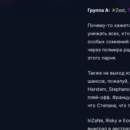
Группа А:
Zest,
Почему-то кажется
унижать всех, кто
особых сомнений 
через полмира рад
этого парня.
Также на выход из
шансов, пожалуй, 
Harstem, Stephano
плей-офф. Францу
что Степана, что 
InZaNe, Risky и Eo
выиграл в австра