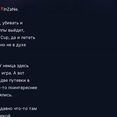
InZaNe.
, убивать и
уппы выйдет,
Cup, да и лететь
но не в духе
У немца здесь
 игра. А вот
 две путевки в
к-то поинтереснее
ялись.
к давно что-то там
некой