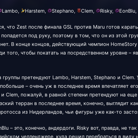
Lambo,
Harstem,
Stephano,
Clem,
Risky,
EonBlu,
, что Zest после финала GSL против Maru готов карать
 попадется под руку, поэтому в том, что он из этой гр
нет. В конце концов, действующий чемпион HomeStory 
и того, чтобы покатать на посредственном уровне – яв
 группы претендуют Lambo, Harstem, Stephano и Clem. 
побольше – очень уж в последнее время впечатляет его
 и Clem, пожалуй, в равной степени претендуют на еще
зский терран в последнее время, конечно, выглядит ка
протосса из Нидерландов, чьи фигуры уже как-то засто
nBlu – это, конечно, андердоги. Risky вот, правда, не та
лийском челленджере, куда решил перебраться в виду 