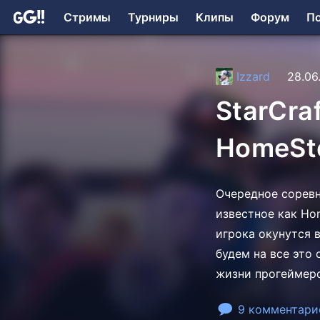
Стримы
Турниры
Клипы
Форум
П
Izzard
28.06
StarCra
HomeSto
Очередное соревн
известное как Ho
игрока окунутся 
будем на все это
жизни прогеймеро
9 комментари