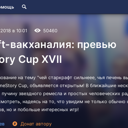
омощь
.2018 в 10:01
50460
ft-вакханалия: превью
ry Cup XVII
ование на тему "чей старкрафт сильнеее, чья печень в
meStory Cup, объявляется открытым! В ближайшие неск
в пучину звездного ремесла и простых человеческих р
 смотреть, надеясь на то, что увидим не только обычн
в, но и побольше интересных игр!
ев
Донат
автору