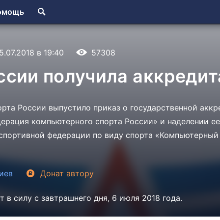
омощь
5.07.2018 в 19:40
57308
ссии получила аккреди
рта России выпустило приказ о государственной аккр
ерация компьютерного спорта России» и наделении ее
портивной федерации по виду спорта «Компьютерный 
иев
Донат
автору
 в силу с завтрашнего дня, 6 июля 2018 года.