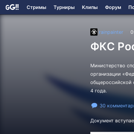
Стримы
Турниры
Клипы
Форум
П
rainpainter
0
ФКС Ро
Министерство спо
организации «Фед
общероссийской с
4 года.
30 комментар
Документ вступает