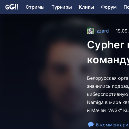
Стримы
Турниры
Клипы
Форум
П
Izzard
19.09
Cypher 
команд
Белорусская орга
значились подразд
киберспортивную 
Nemiga в мире кв
и Мачей "Av3k" К
6 комментари