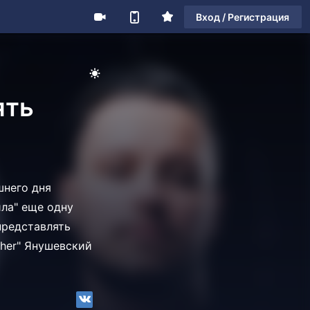
Вход / Регистрация
ять
шнего дня
ила" еще одну
представлять
pher" Янушевский