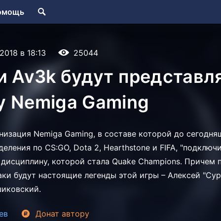
омощь
.2018 в 18:13
25044
и Av3k будут представл
у Nemiga Gaming
низация Nemiga Gaming, в составе которой до сегодня
еления по CS:GO, Dota 2, Hearthstone и FIFA, "подключ
дисциплину, которой стала Quake Champions. Причем 
аки будут настоящие легенды этой игры – Алексей "Cy
шиковский.
ев
Донат
автору