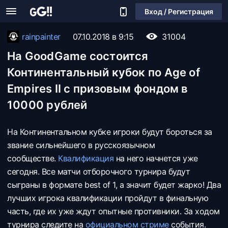
Вход / Регистрация
rainpainter
07.10.2018 в 9:15
31004
На GoodGame состоится
Континентальный кубок по Age of
Empires II с призовым фондом в
10000 рублей
На Континентальном кубке игроки будут бороться за
звание сильнейшего в русскоязычном
сообществе.
Квалификация
на него начнется уже
сегодня. Все матчи отборочного турнира будут
сыграны в формате best of 1, а значит будет жарко! Два
лучших игрока квалификации пройдут в финальную
часть, где их уже ждут опытные противники. За ходом
турнира следите на
официальном стриме
события.