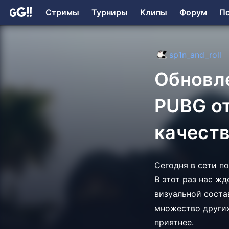
Стримы
Турниры
Клипы
Форум
П
sp1n_and_roll
Обновл
PUBG от
качест
Сегодня в сети п
В этот раз нас ж
визуальной соста
множество других
приятнее.