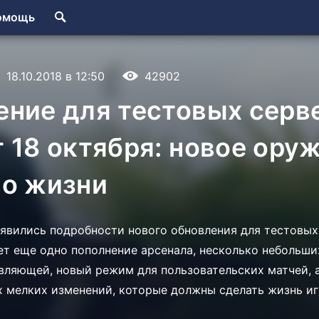
омощь
18.10.2018 в 12:50
42902
ение для тестовых серв
 18 октября: новое ору
во жизни
оявились подробности нового обновления для тестовых
дет еще одно пополнение арсенала, несколько небольш
вляющей, новый режим для пользовательских матчей, 
 мелких изменений, которые должны сделать жизнь иг