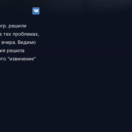
orp. решили
в тех проблемах,
 вчера. Видимо
ния решила
то "извинение"