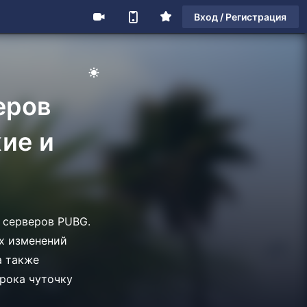
Вход / Регистрация
еров
жие и
 серверов PUBG.
их изменений
а также
рока чуточку