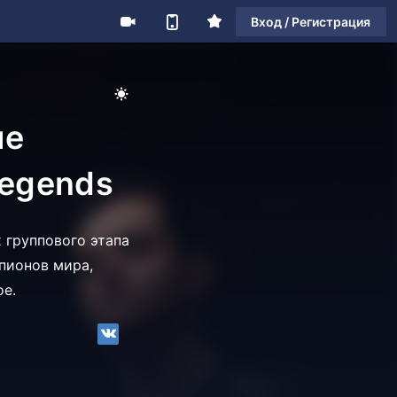
Вход / Регистрация
пе
Legends
 группового этапа
пионов мира,
ое.