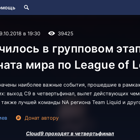
омощь
9.10.2018 в 19:30
39425
чилось в групповом эта
ата мира по League of 
начены наиболее важные события, прошедшие в рамках
их: выход C9 в четвертьфинал, вылет действующих чем
а также лучшей команды NA региона Team Liquid и друг
иев
Донат
автору
Cloud9 проходят в четвертьфинал