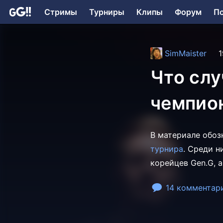
Стримы
Турниры
Клипы
Форум
П
SimMaister
1
Что слу
чемпион
В материале обоз
турнира
. Среди н
корейцев Gen.G, 
14 комментар