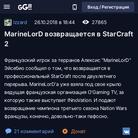
Вход / Регистрация
Izzard
26.10.2018 в 18:44
27865
MarineLorD возвращается в StarCraft
2
Французский игрок за терранов Алексис "MarineLorD"
Эйсебио сообщил о том, что возвращается в
профессиональный StarCraft после двухлетнего
перерыва. MarineLorD'а уже взяла под свое крыло
ведущая французская организация O'Gaming TV, за
которую также выступает INnoVation. И подают
возвращение чемпиона третьего сезона Nation Wars
французы, конечно, довольно-таки пафосно.
21 комментарий
Донат