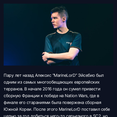
Пару лет назад Алексис "MarineLorD" Эйсебио был
одним из самых многообещающих европейских
терранов. В начале 2016 года он сумел привести
сборную Франции к победе на Nation Wars, где в
финале его стараниями была повержена сборная
Южной Кореи. После этого MarineLorD поставил себе
целью за год добиться чего-то серьезного в SC2, но