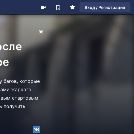
Вход / Регистрация
осле
ре
у багов, которые
ками жаркого
ервым стартовым
ь получить