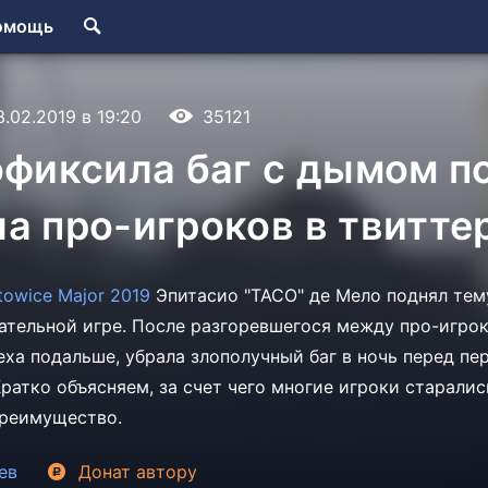
омощь
3.02.2019 в 19:20
35121
офиксила баг с дымом п
а про-игроков в твитте
towice Major 2019
Эпитасио "TACO" де Мело поднял тем
тельной игре. После разгоревшегося между про-игро
греха подальше, убрала злополучный баг в ночь перед п
ратко объясняем, за счет чего многие игроки старалис
преимущество.
ев
Донат
автору