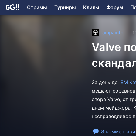
Стримы
Турниры
Клипы
Форум
П
rainpainter
1
Valve п
скандал
За день до
IEM Ka
мешают соревнова
спора Valve, от 
днем мейджора. К
несправедливое 
8 комментари