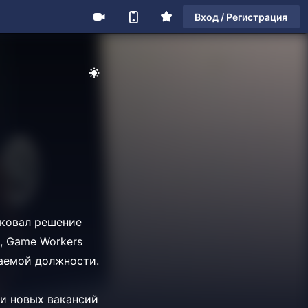
Вход / Регистрация
иковал решение
о, Game Workers
имаемой должности.
ни новых вакансий