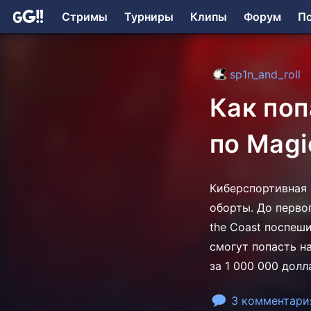
Стримы
Турниры
Клипы
Форум
П
sp1n_and_roll
Как по
по Magi
Киберспортивная 
оборты. До перво
the Coast поспеш
смогут попасть н
за 1 000 000 долл
3 комментари