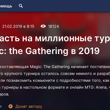
омощь
21.02.2019 в 8:15
18124
пасть на миллионные ту
c: the Gathering в 2019
составляющая Magic: The Gathering начинает постепен
го крупного турнира осталось совсем немного и разраб
или познакомить комьюнити с подробностями того, как
а турниры в настольном формате и онлайн MTG: Arena,
аров.
я
Донат
автору