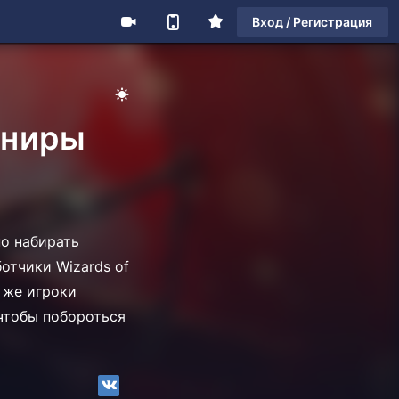
Вход / Регистрация
рниры
но набирать
отчики Wizards of
 же игроки
 чтобы побороться