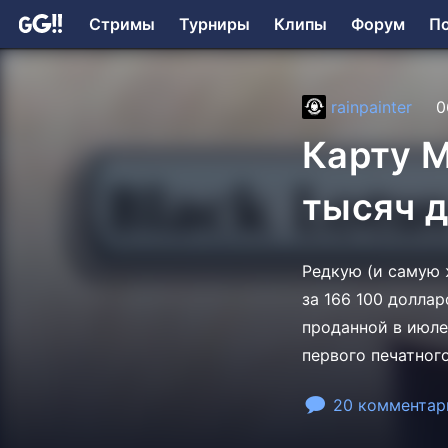
Стримы
Турниры
Клипы
Форум
П
rainpainter
0
Карту M
тысяч 
Редкую (и самую 
за 166 100 долла
проданной в июле
первого печатного
20 комментар