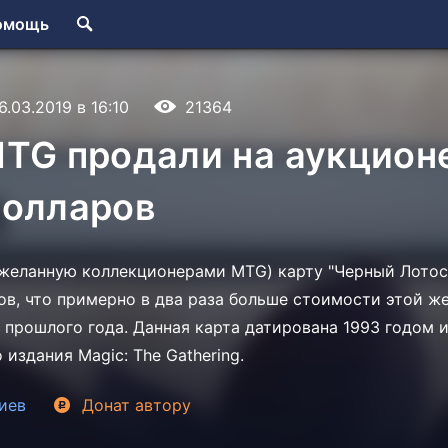
омощь
6.03.2019 в 16:10
21364
TG продали на аукционе
долларов
желанную коллекционерами MTG) карту "Черный Лотос"
ров, что примерно в два раза больше стоимости этой же
 прошлого года. Данная карта датирована 1993 годом 
 издания Magic: The Gathering.
иев
Донат
автору