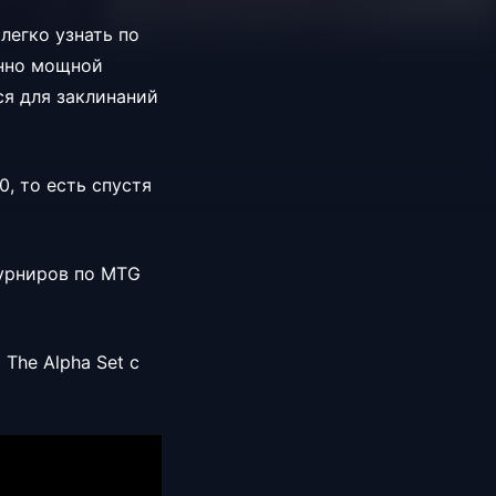
 легко узнать по
енно мощной
ся для заклинаний
0, то есть спустя
турниров по MTG
The Alpha Set с