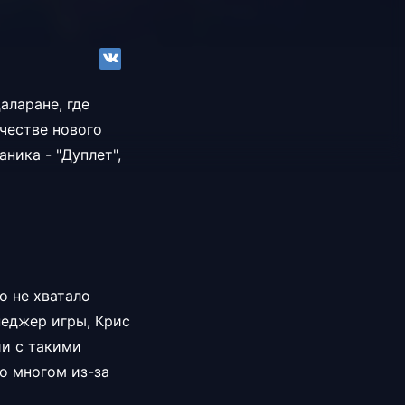
аларане, где
ачестве нового
ника - "Дуплет",
о не хватало
неджер игры, Крис
ии с такими
Во многом из-за