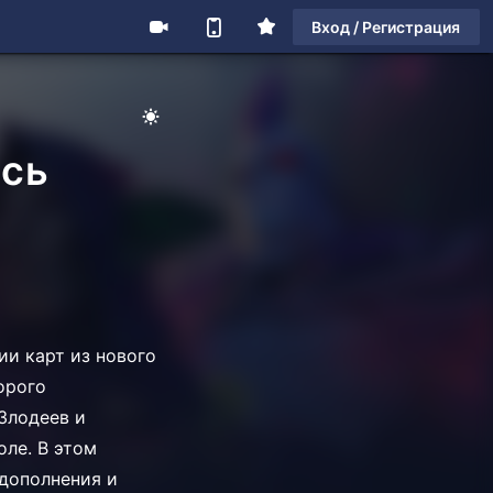
Вход / Регистрация
ась
ии карт из нового
торого
Злодеев и
оле. В этом
 дополнения и