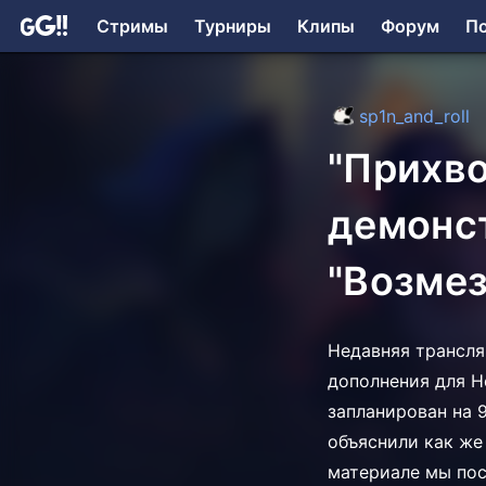
Стримы
Турниры
Клипы
Форум
П
sp1n_and_roll
"Прихво
демонс
"Возмез
Недавняя трансля
дополнения для H
запланирован на 
объяснили как же 
материале мы пос