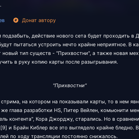
.
ев
Донат
автору
л подзабыть, действие нового сета будет проходить в Д
будут пытаться устроить нечто крайне неприятное. В к
 новый тип существ - "Прихвостни", а также новая меха
чить в руку копию карты после разыгрывания.
"Прихвостни"
стрима, на котором на показывали карты, то в нем явн
 же глава разработки HS, Питер Вейлен, комьюнити ме
ель контента", Кора Джорджу, старались. Но в сравнен
[9] и Брайн Киблер все это выглядело крайне бледно. 
елей по ходу трансляции постоянно снижалось.