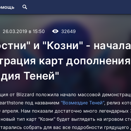
омощь
26.03.2019 в 15:50
32649
стни" и "Козни" - начал
трация карт дополнения
дия Теней"
ция от Blizzard положила начало массовой демонстрац
earthstone под названием
"Возмездие Теней"
, релиз ко
9 апреля. Нам показали достаточно много легендарных 
новый тип карт "Козни" будет выглядеть на игровом ст
тарались собрать для вас все подробности грядущего