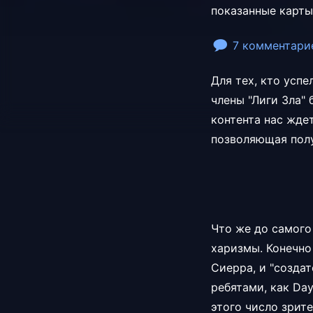
показанные карты
7 комментари
Для тех, кто успе
члены "Лиги Зла" 
контента нас ждет
позволяющая полу
Что же до самого 
харизмы. Конечно
Сиерра, и "создат
ребятами, как Day
этого число зрит