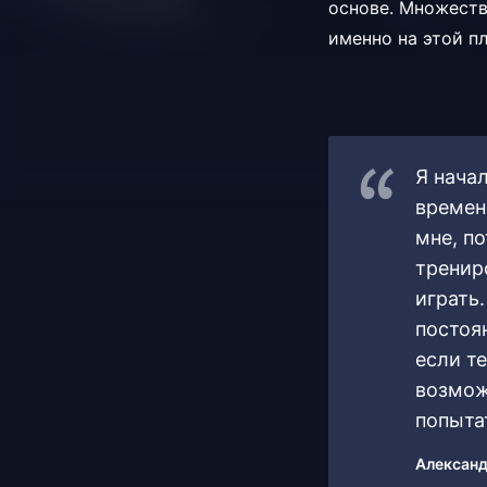
основе. Множеств
именно на этой п
Я начал
времен
мне, п
тренир
играть
постоя
если те
возмож
попыта
Александ