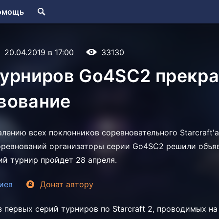
омощь
20.04.2019 в 17:00
33130
турниров Go4SC2 прекр
вование
лению всех поклонников соревновательного Starcraft'a
оревнований организаторы серии Go4SC2 решили объя
ий турнир пройдет 28 апреля.
иев
Донат
автору
 первых серий турниров по Starcraft 2, проводимых на