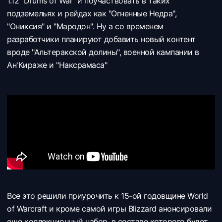
1.12 "Drums of War" и поучаствовать в таких
подземельях и рейдах как "Огненные Недра",
"Ониксия" и "Мародон". Ну а со временем
разработчики планируют добавить новый контент
вроде "Альтеракской долины", военной кампании в
Ан'Кираже и "Наксрамаса"
Все это решили приурочить к 15-ой годовщине World
of Warcraft и кроме самой игры Blizzard анонсировали
еще коллекционный набор, в составе которого будет