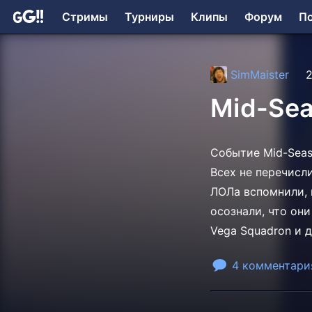
Стримы
Турниры
Клипы
Форум
П
SimMaister
2
Mid-Sea
Событие Mid-Seaso
Всех не перечисл
ЛОЛа вспомнили, 
осознали, что они
Vega Squadron и 
4 комментари