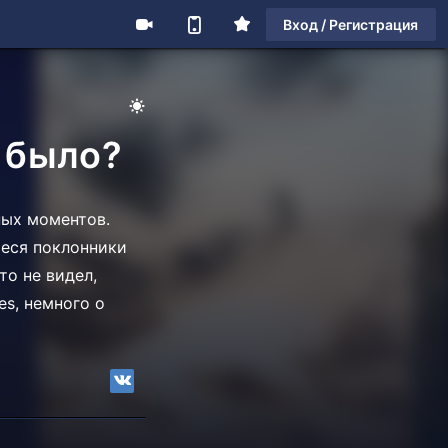
Вход / Регистрация
о было?
ных моментов.
иеся поклонники
то не видел,
es, немного о