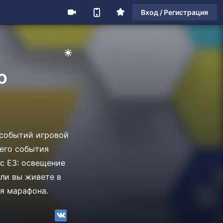
Вход / Регистрация
о
 событий игровой
сего события
с Е3: освещение
ли вы живете в
я марафона.