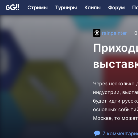
Стримы
Турниры
Клипы
Форум
П
rainpainter
0
Приход
выставк
Через несколько 
индустрии, выстав
будет идти русск
основных событий
Москве, то может
7 комментари