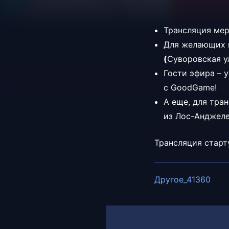
Трансляция мер
Для желающих п
(
Суворовская ул
Гости эфира – 
с GoodGame!
А еще, для тра
из Лос-Анджеле
Трансляция старту
Другое_41360