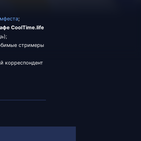
имфеста
;
афе CoolTime.life
ь);
любимые стримеры
ый корреспондент