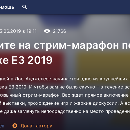
омощь
5.06.2019 в 19:11
21766
ите на стрим-марафон п
е Е3 2019
дней в Лос-Анджелесе начинается одно из крупнейших
ка Е3 2019. И чтобы вам не было скучно – в течение в
оязычный стрим-марафон. Вас ждет прямое включение 
 выставки, прохождение игр и жаркие дискуссии. А ес
е даже заглянуть непосредственно на место проведени
ев
Донат
автору