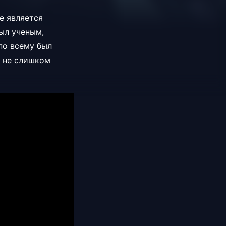
е является
был ученым,
по всему был
н не слишком