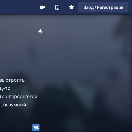
Вход / Регистрация
 выстроить
ец-то
стер персонажей
а, безумный