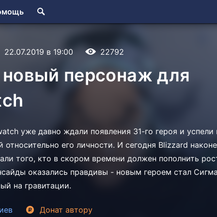
омощь
22.07.2019 в 19:00
22792
 новый персонаж для
tch
atch уже давно ждали появления 31-го героя и успели
 относительно его личности. И сегодня Blizzard након
ли того, кто в скором времени должен пополнить ро
нсайды оказались правдивы - новым героем стал Сигм
ый на гравитации.
иев
Донат
автору