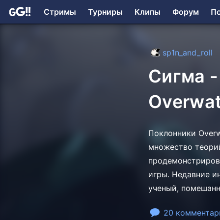
Стримы
Турниры
Клипы
Форум
П
sp1n_and_roll
Сигма -
Overwa
Поклонники Overw
множество теорий
продемонстрирова
игры. Недавние и
ученый, помешанн
20 комментар