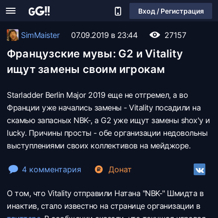
Вход / Регистрация
SimMaister
07.09.2019 в 23:44
27157
Французские мувы: G2 и Vitality
ищут замены своим игрокам
Starladder Berlin Major 2019 еще не отгремел, а во
Франции уже начались замены - Vitality посадили на
скамью запасных NBK-, а G2 уже ищут замены shox'y и
lucky. Причины просты - обе организации недовольны
выступлениями своих коллективов на мейджоре.
4 комментария
Донат
О том, что Vitality отправили Натана "NBK-" Шмидта в
инактив, стало известно на странице организации в