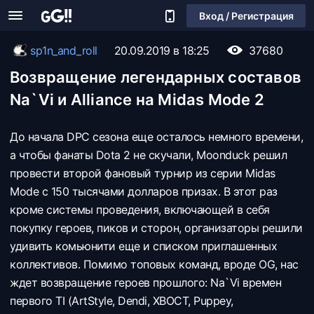
Вход / Регистрация
sp1n_and_roll
20.09.2019 в 18:25
37680
Возвращение легендарных составов
Na`Vi и Alliance на Midas Mode 2
До начала DPC сезона еще осталось немного времени,
а чтобы фанаты Dota 2 не скучали, Moonduck решил
провести второй фановый турнир из серии Midas
Mode c 150 тысячами долларов призах. В этот раз
кроме системы проведения, включающей в себя
покупку героев, пиков и сторон, организаторы решили
удивить комьюнити еще и списком приглашенных
коллективов. Помимо топовых команд, вроде OG, нас
ждет возвращение героев прошлого: Na`Vi времен
первого TI (ArtStyle, Dendi, XBOCT, Puppey,