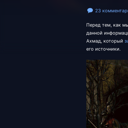
23 комментар
Перед тем, как м
данной информаци
Ахмад, который
з
его источники.