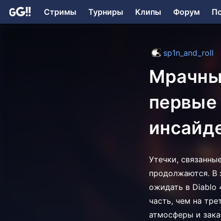
Стримы
Турниры
Клипы
Форум
П
sp1n_and_roll
Мрачные
первые 
инсайд
Утечки, связанные
продолжаются. В э
ожидать в Diablo 
часть, чем на тре
атмосферы и зак