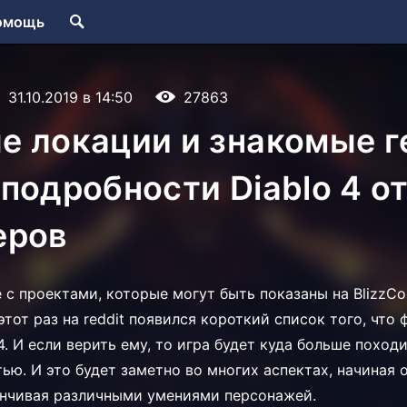
омощь
31.10.2019 в 14:50
27863
 локации и знакомые г
подробности Diablo 4 о
еров
 с проектами, которые могут быть показаны на BlizzCo
тот раз на reddit появился короткий список того, что
4. И если верить ему, то игра будет куда больше поход
тью. И это будет заметно во многих аспектах, начиная 
анчивая различными умениями персонажей.