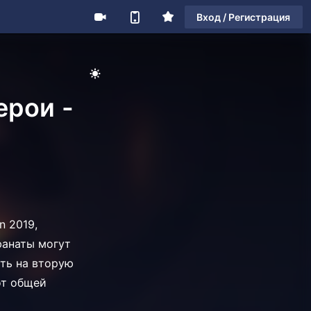
Вход / Регистрация
ерои -
т
n 2019,
 фанаты могут
ить на вторую
от общей