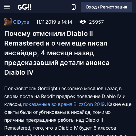
Вход / Регистрация
CiDyxa
11.11.2019 в 14:14
25957
Почему отменили Diablo II
Remastered и о чем еще писал
инсайдер, 4 месяца назад
предсказавший детали анонса
Diablo IV
Пользователь Gorelight несколько месяцев назад в
своем посте на Reddit предрек появление Diablo IV и
классы,
показанные во время BlizzСon 2019
. Какие еще
факты были опубликованы в инсайде, помимо
причины прекращения работы над Diablo II
Remastered, того, что в Diablo IV будет 6 классов
персонажей и что она изначально разрабатывается с