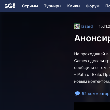
Стримы
Турниры
Клипы
Форум
П
Izzard
15.11.
Анонсир
На проходящей в 
Games сделали гр
сообщили о том, 
– Path of Exile. 
новым контентом,
52 комментар