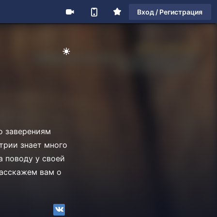
Вход / Регистрация
по заверениям
трии знает много
а поводу у своей
расскажем вам о