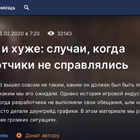
омощь
5.02.2020 в 7:20
32143
и хуже: случаи, когда
тчики не справлялись
ged вышел совсем не таким, каким он должен был быть 
 каким мы его ожидали. Однако история игровой индус
когда разработчики не выполняли свои обещания, шли н
сто делали даунгрейд графики. В этом материале мы 
ее громких ситуациях.
иев
Донат
автору