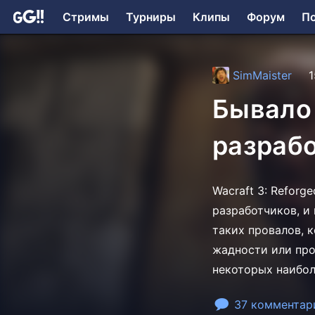
Стримы
Турниры
Клипы
Форум
П
SimMaister
1
Бывало 
разрабо
Wacraft 3: Refor
разработчиков, и
таких провалов, 
жадности или про
некоторых наибол
37 комментар