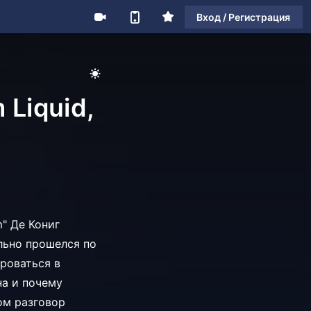
Вход / Регистрация
 Liquid,
" Де Кониг
ельно прошелся по
ироваться в
на и почему
ом разговор