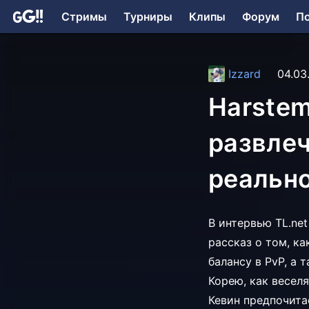
Стримы
Турниры
Клипы
Форум
П
Izzard
04.03
Harstem 
развлеч
реальн
В интервью TL.ne
рассказ о том, ка
балансу в PvP, а 
Корею, как весел
Кевин предпочита