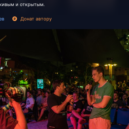
живым и открытым.
ев
Донат
автору