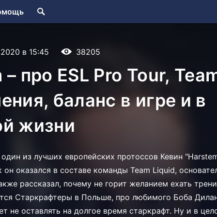
омощь
.2020 в 15:45
38205
– про ESL Pro Tour, Team
ения, баланс в игре и в
ой жизни
t один из лучших европейских протоссов Кевин "Harstem
к он оказался в составе команды Team Liquid, основат
также рассказал, почему не горит желанием ехать трен
ятся Старкрафтеры в Польше, про любимого Боба Дила
ет не оставлять на долгое время старкрафт. Ну и в цел