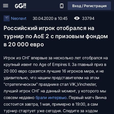
Вход / Регистрация
Neonavt
30.04.2020 в 10:45
33794
Российский игрок отобрался на
турнир по AoE 2 с призовым фондом
в 20 000 евро
Игрок из СНГ впервые за несколько лет отобрался на
крупный ивент по Age of Empires II. За главный приз в
20 000 евро сразятся лучшие 16 игроков мира, и не
удивительно, что нашим представителем на этом
"стратегическом" празднике стал VIK_Vinchester,
лучший игрок СНГ на данный момент, у которого мы
совсем недавно
брали интервью
. Первый матч Винча
состоится завтра, 1 мая, примерно в 19:00, а сам
турнир стартует уже сегодня. Следите за ходом