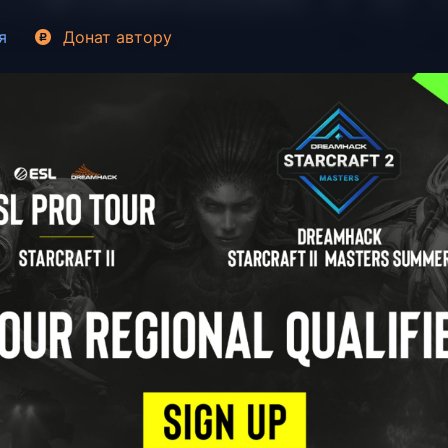
я
Донат
автору