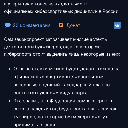
шутеры так и вовсе не входят в число
официальных киберспортивных дисциплин в России.
22 комментария
Донат
Сам законопроект затрагивает многие аспекты
деятельности букмекеров, однако в разрезе
киберспорта стоит выделить лишь некоторые из них:
Отныне ставки можно будет делать только на
официальные спортивные мероприятия,
внесенные в единый календарный план по
соответствующему виду спорта.
Эта значит, что Федерация компьютерного
спорта каждый год будет составлять список
турниров, на которые букмекеры смогут
принимать ставки.